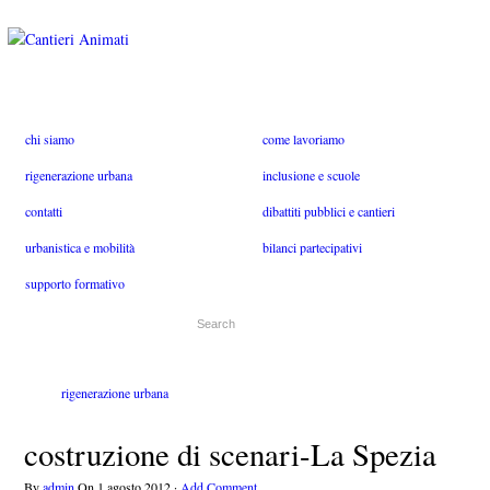
chi siamo
come lavoriamo
rigenerazione urbana
inclusione e scuole
contatti
dibattiti pubblici e cantieri
urbanistica e mobilità
bilanci partecipativi
supporto formativo
rigenerazione urbana
costruzione di scenari-La Spezia
By
admin
On
1 agosto 2012
·
Add Comment